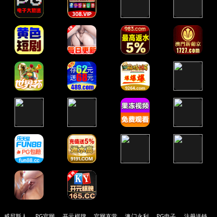
威尼斯人
PG官网
开元棋牌
官网直营
澳门永利
PG电子
注册送钱