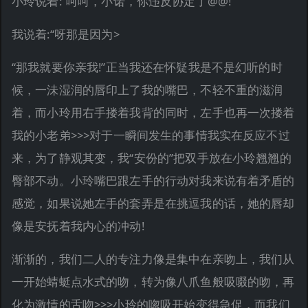
小玲说着:“呵呵，小诺，你违反协定了@@!”
我说着:“呀那是因为>
“那我就要你亲我!”正当我还在怀疑我是不是幻听的时
候，一沬湿润的唇印上了我的嘴巴，不轻不重的滋润
着，而小玲用右手搂着我背的同时，左手也再一次搂着
我的小老弟>>>对于一瞬间发生的事情我实在反应不过
来，为了静观其变，我“安份的”把双手放在小玲翘翘的
臀部不动。小玲嘴巴跟左手的行动对我来说有着矛盾的
感觉，如果说她左手的套弄是在挑逗我的话，她的唇却
像是安抚着我内心的冲动!
渐渐的，我们二人的专注力像是集中在亲吻上，我们从
一开始蜻蜓点水式的吻，转为像八爪鱼般吸啜的吻，再
化为激情的舌吻>>>小玲的唿吸开始变得急促，而我们