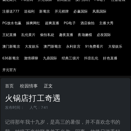
注册送777
送福利
新葡京
开元棋牌
必赢国际
凤凰国际
PG放水包赢
操爽网红
超爽直播
PG电子
酒店偷拍
主播大秀
王妃直播
乱伦黄片
偷拍私处
趣夜直播
夜场嫩模
必发国际
澳门新葡京
大发娱乐
澳門新葡京
永利皇宫
91免费看片
大發娱乐
636新葡京
激情裸聊
九鼎国际
经典三级片
抖音乱伦
好色直播
开元官方
首页
校园情事
正文
火锅店打工奇遇
发布时间：
人气：741
记得那年我十九岁，是高三的暑假，并不喜欢念书的