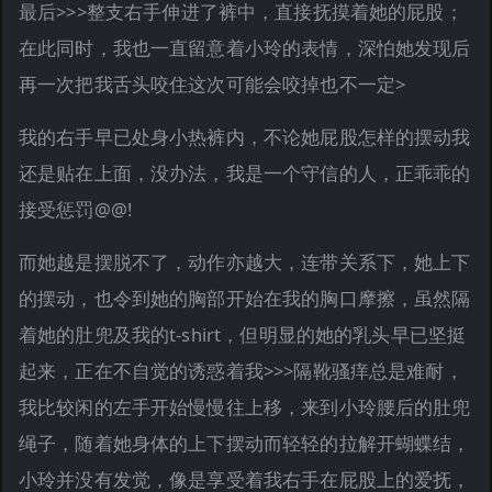
最后>>>整支右手伸进了裤中，直接抚摸着她的屁股；
在此同时，我也一直留意着小玲的表情，深怕她发现后
再一次把我舌头咬住这次可能会咬掉也不一定>
我的右手早已处身小热裤内，不论她屁股怎样的摆动我
还是贴在上面，没办法，我是一个守信的人，正乖乖的
接受惩罚@@!
而她越是摆脱不了，动作亦越大，连带关系下，她上下
的摆动，也令到她的胸部开始在我的胸口摩擦，虽然隔
着她的肚兜及我的t-shirt，但明显的她的乳头早已坚挺
起来，正在不自觉的诱惑着我>>>隔靴骚痒总是难耐，
我比较闲的左手开始慢慢往上移，来到小玲腰后的肚兜
绳子，随着她身体的上下摆动而轻轻的拉解开蝴蝶结，
小玲并没有发觉，像是享受着我右手在屁股上的爱抚，