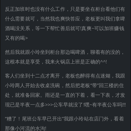
反正加班时也没有什么工作，只是要坐在柜台看他们有
什么需要就可，当然我也爽快答应，老板更叫我们拿啤
酒喝没关系，等一下帮忙善后就可!真爽~可以加班赚钱
又有的喝>
然后我就跟小玲坐到柜台那边喝啤酒，聊着有的没的，
这根本就是享受，我来火锅店上班是正确的^^!
客人们坐到十二点才离开，老板也醉得有点迷煳，我跟
小玲两人开始去收桌洗碗，然后把老板“带”回三楼的住
处，就准备回家。雨还是一直的下着，看一下表，才发
现已是半夜一点多>>>公车早就没了!嘿~有半夜公车吗!!!
“糟了！尾班公车早已开出”我跟小玲站在店门外，看着
那像小河流的水沟!