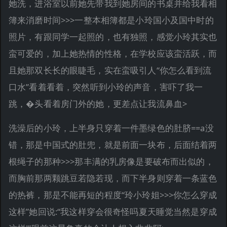
她洗，进浴室以前她先带我到她房间的书桌并给我看相
簿来消磨时间>>>一整本相簿都是小玲国小及国中时的
照片，有跟同学一起照的，也有独照，感觉小玲其实也
蛮可爱的，加上她热情的性格，在学校应该蛮活跃，而
且她那双长长的眼睫毛，实在蛮吸引人“你怎么看到流
口水”看着看着，突然听到小玲的声音，害吓了我一
跳，�头看着房门外的她，更差点让我流鼻血>
洗澡后的小玲，上半身只穿着一件墨绿色的肚脐==a没
错，那是中国式的肚兜，就是前面一块布，后面结着两
根绳子的那种>>>那丰满的乳房像是要破布而出似的，
而胸前那两颗跳豆若隐若现，而下半身则穿着一条蓝色
的热裤，那是不能再短的程度“玲小玲姐>>>你怎么穿成
这样”她回说:“我这样穿会很奇怪吗夏天睡觉当然是穿成