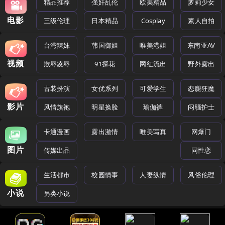
精品推荐
强奸乱伦
欧美精品
萝莉少女
电影
三级伦理
日本精品
Cosplay
素人自拍
台湾辣妹
韩国御姐
唯美港姐
东南亚AV
视频
欺辱凌辱
91探花
网红流出
野外露出
古装扮演
女优系列
可爱学生
恋腿狂魔
影片
风情旗袍
明星换脸
瑜伽裤
闷骚护士
卡通漫画
露出激情
唯美写真
网爆门
图片
传媒出品
同性恋
生活都市
校园情事
人妻纵情
风俗伦理
小说
另类小说