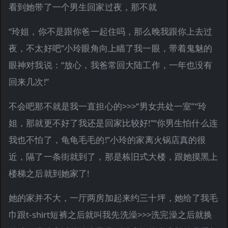
看到她带了一个男生回家过夜，那不就
“玲姐，你不是跟你爸一起住吗，那么晚我跟你上去过
夜，不太好吧”小玲眼角向上瞄了我一眼，带着鬼魅的
眼神对我说：“放心，我爸常回大陆工作，一年也没有
回来几次!”
不会吧那不就是我一直担心的>>>“男女共处一室”“玲
姐，那就更不好了我还是回家比较好!”“你男生怕什么连
我也不怕了，龟龟毛毛的!”小玲的家离火锅店真的很
近，隔了一条街就到了，那是栋旧式大楼，跟她摸黑上
楼梯之后就到她家了!
她的家并不大，一厅两房加起来约三十坪，她给了我毛
巾跟t-shirt短裤之后就叫我先洗澡>>>洗完澡之后就换