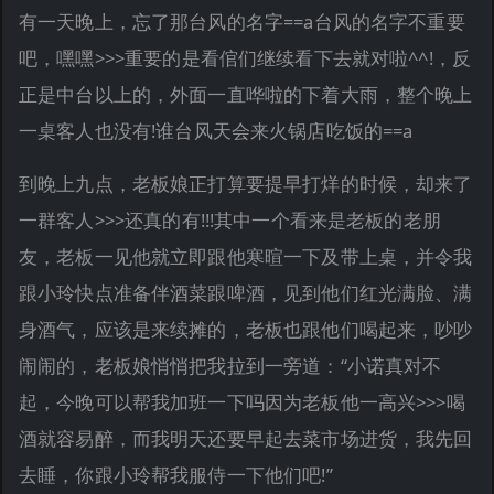
有一天晚上，忘了那台风的名字==a台风的名字不重要
吧，嘿嘿>>>重要的是看倌们继续看下去就对啦^^!，反
正是中台以上的，外面一直哗啦的下着大雨，整个晚上
一桌客人也没有!谁台风天会来火锅店吃饭的==a
到晚上九点，老板娘正打算要提早打烊的时候，却来了
一群客人>>>还真的有!!!其中一个看来是老板的老朋
友，老板一见他就立即跟他寒暄一下及带上桌，并令我
跟小玲快点准备伴酒菜跟啤酒，见到他们红光满脸、满
身酒气，应该是来续摊的，老板也跟他们喝起来，吵吵
闹闹的，老板娘悄悄把我拉到一旁道：“小诺真对不
起，今晚可以帮我加班一下吗因为老板他一高兴>>>喝
酒就容易醉，而我明天还要早起去菜市场进货，我先回
去睡，你跟小玲帮我服侍一下他们吧!”