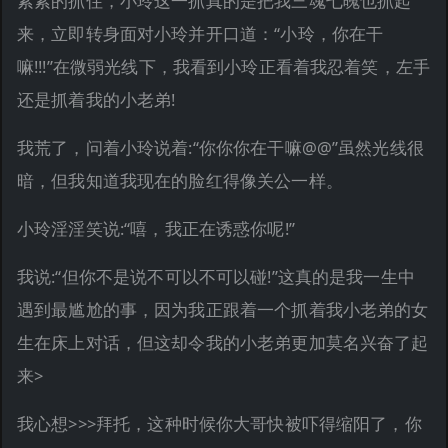
紧紧的抓住，小玲这一抓真的是把我三魂七魄也抓起
来，立即转身面对小玲并开口道：“小玲，你在干
嘛!!!”在微弱光线下，我看到小玲正看着我忍着笑，左手
还是抓着我的小老弟!
我荒了，问着小玲说着:“你你你在干嘛@@”虽然光线很
暗，但我知道我现在的脸红得像关公一样。
小玲淫淫笑说:“嘻，我正在诱惑你呢!”
我说:“但你不是说不可以不可以碰!”这真的是我一生中
遇到最尴尬的事，因为我正跟着一个抓着我小老弟的女
生在床上对话，但这却令我的小老弟更加莫名兴奋了起
来>
我心想>>>拜托，这种时候你大哥快被吓得缩阳了，你