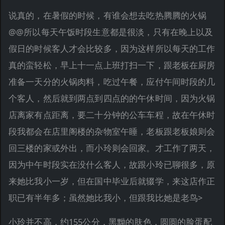
说真的，在暑假的时候，有谁会想去吃热腾腾的火锅
@@所以每天午饭时段生意都是很淡，只有在晚上以及
假日的时候客人才会比较多，因为这样所以每天的工作
真的蛮轻松，早上十一点上班打扫一下，跟老板在厨房
准备一天分的火锅肉料，吃过午餐，应付午间时段的几
个客人，然后就到两点到四点的的午休时间，因为火锅
店离家有点距离，要二十分钟的公车车程，故在午休时
段我都会在店里阁楼的杂物室午睡，老板跟老板娘则会
回三楼的家或外出，而小玲则会回家。才工作了两天，
因为中午时段实在没什么客人，故跟小玲已聊很多，原
来她比我小一岁，但在国中毕业后就辍学，来这店作正
职已有半年多；虽然她比我小，但跟我比她是老鸟>
小玲并不高，约155公分，黑黝的肤色，圆圆的脸蛋配