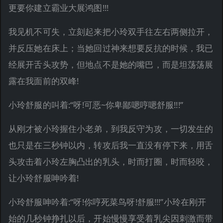
更要你建立霸业大展鸿图!!!
我见机不可失，立刻起来把小玲双手往左右两侧拉开，
并反压她在床上；当她回过神来想要反抗的时候，我已
经展开舌头攻势，但地点不是她的嘴巴，而是坦荡荡展
露在我面前的双峰!
小玲舒服的叫着:“呀!可恶~你卑鄙嗯哼嗯舒服!!!”
从刚才被小玲握住小老弟，到我反守为攻，一切发生的
也只是在三秒钟以内，转攻后我一直没有停下来，用舌
头攻击着小玲左胸凸出的乳头，时而打圈，时而轻咬，
让小玲舒服呻吟着!
小玲舒服呻吟着:“呀!你哼死菜鸟呀!舒服!!!”小玲在刚开
始的几秒钟挣扎以后，开始慢慢享受着乳尖因刺激而带