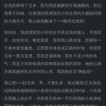
自觉的脚伸了过来，因为我是侧躺背对着她睡的，所以
我看不到她，但渐渐的我感觉到小玲光滑的大腿贴到我
的大腿后方。那么快就翻身了>>>睡得也真快!
很快的，我就感觉到小玲的左手搭在我的腰上，手指张
开，似动非动，像是抚摸，害得我心跳加速，想要转一
下身来避免尴尬。正想要转身改成正躺的时候，发现背
后有一股压迫感，害我进退两难，那并不是小玲的杀
气，而是小玲那饱满的双峰紧贴在我的背部，她的心跳
亦随着她的乳尖传到我心房。我跟她前后“胸贴背>
我心想>>>好兄弟，乖，不要乱来，快点睡觉!正当我尝
试用精神催眠我的小老弟叫他快点睡觉的时候，小玲搭
在我腰上的左手，突然再往前伸一手旧把我的小老弟给