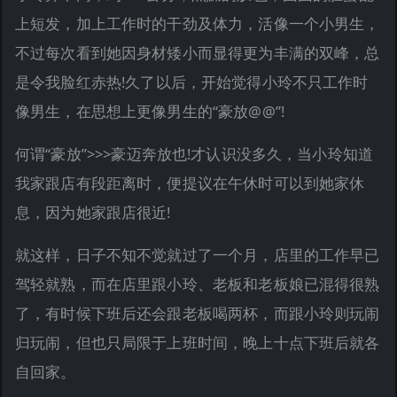
上短发，加上工作时的干劲及体力，活像一个小男生，
不过每次看到她因身材矮小而显得更为丰满的双峰，总
是令我脸红赤热!久了以后，开始觉得小玲不只工作时
像男生，在思想上更像男生的“豪放@@”!
何谓“豪放”>>>豪迈奔放也!才认识没多久，当小玲知道
我家跟店有段距离时，便提议在午休时可以到她家休
息，因为她家跟店很近!
就这样，日子不知不觉就过了一个月，店里的工作早已
驾轻就熟，而在店里跟小玲、老板和老板娘已混得很熟
了，有时候下班后还会跟老板喝两杯，而跟小玲则玩闹
归玩闹，但也只局限于上班时间，晚上十点下班后就各
自回家。