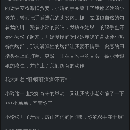
的吻更变得激情贪婪，小玲的手亦离开了我那坚硬的小
老弟，转而把手插进我的头发内乱抓，左腿也自然的勾
着我的脚。受着小玲的影响，我放在她臀上的双手也开
始不安份了起来，开始慢慢的抚摸她赤裸的背及穿小热
裤的臀部，那充满弹性的臀部让我爱不惜手，贪恋的用
指头在上面打圈。突然，正在舌吻中的舌头，被小玲狠
狠的咬住，并停止了我们所有的动作!
我大叫着:“呀!呀呀痛痛!不要!!!”
小玲这一也突如奇来的举动，又让我的小老弟缩了一下
>>>小弟弟，辛苦你了
小玲松开了牙齿，厉正严词的问:“喂，你的双手在干嘛”