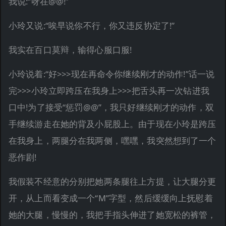
我说:“呀在@@!”
小玲又说:“唉早说你不行，你又违反协定了!”
我实在百口莫辩，输得心服口服!
小玲说着:“好>>>现在再命令你继续刚才的动作!”话一说
完>>>小玲立即跨压在我身上>>>把舌头再一次钻进我
口中!为了接受“惩罚@@”，我只好继续刚才的动作，双
手继续游走在她的背及小屁股上。由于现在小玲是跨压
在我身上，两腿分在我两侧，嘿嘿，我突然想到了一个
恶作剧!
我假装不经意的分别把她两条腿往上方提，让大腿分更
开，从上而看变成一个“M”字型，然后缓缓向上抚慰着
她的大腿，慢慢的，我把手指头伸进了她宽松的裤管，