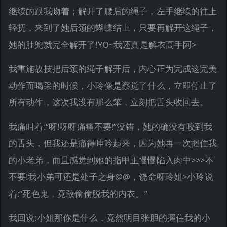
继续的跟我吻着；解开了腰后的绳子，左手继续的往上
轻抚，来到了她后颈的蝴蝶结上，只要再解开这绳子，
她的肚兜就完全解开了!YO~我还真是解衣高手阿>
我重施故技把后颈的绳子解开后，内心正为完成这完美
动作而喝采的时候，小玲像是察觉了什么，立即停止了
所有动作，这次我没有那么笨，立刻把舌头收回去。
我痛叫着:“呀!呀呀痛痛不要!”没错，她的确没有咬到我
的舌头，但我还是痛得呻吟起来，因为她再一次握住我
的小老弟，而且感觉到她的指甲正慢慢陷入肉中>>>不
不要!我小弟可还是处子之身@@，饶命呀玲姐>小玲说
着:“死色鬼，竟敢偷偷脱我的内衣。”
我回说:小姐那你是什么，竟然明目张胆的握住我的小