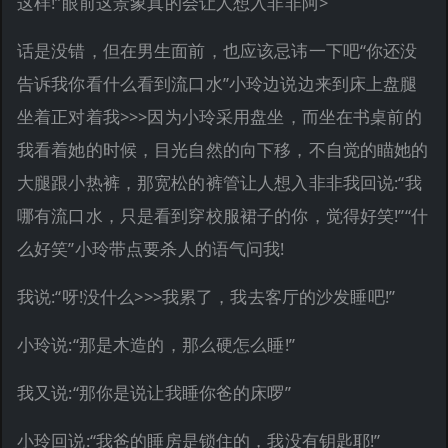
这样!”眼前这景象真的会让人想入非非阿>
话是没错，但在男生面前，也应该忌讳一下吧“你还没
告诉我你看什么看到流口水”小玲边说边来到床上盘腿
坐着正对着我>>>因为小玲采用盘坐，而坐在书桌前的
我看着她的时候，目光自然的向下移，不自觉的瞄她的
大腿跟小热裤，那宽松的裤管让人想入非非我回说:“我
哪有流口水，只是看到穿校服裙子的你，觉得好笑!”“什
么好笑”小玲带点要杀人的语气问我!
我说:“呀!没什么>>>我累了，我去客厅的沙发睡吧!”
小玲说:“那是木造的，那么硬怎么睡!”
我又说:“那你是说让我睡你爸的床啰”
小玲回说:“我爸的睡房是锁住的，我没有钥匙耶!”